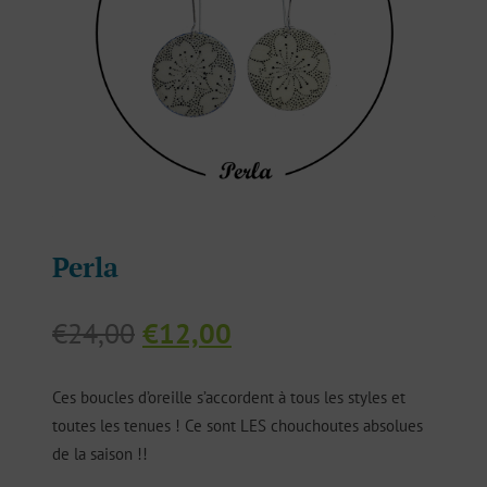
Perla
Le
Le
€
24,00
€
12,00
prix
prix
initial
actuel
Ces boucles d’oreille s’accordent à tous les styles et
était :
est :
toutes les tenues ! Ce sont LES chouchoutes absolues
€24,00.
€12,00.
de la saison !!