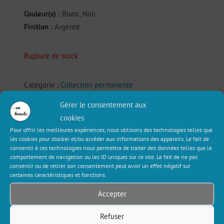
Couleur(s) :
Blanc, Noir
Finition :
Argenté
Rupture de stock
Catégorie :
Collection permanente
Étiquettes :
Boucles d’oreille
,
Fleur
,
Japonais
,
Nature
,
Gérer le consentement aux
Pastille
cookies
Pour offrir les meilleures expériences, nous utilisons des technologies telles que
les cookies pour stocker et/ou accéder aux informations des appareils. Le fait de
Description
Informations complémentaires
consentir à ces technologies nous permettra de traiter des données telles que le
comportement de navigation ou les ID uniques sur ce site. Le fait de ne pas
consentir ou de retirer son consentement peut avoir un effet négatif sur
Avis (0)
certaines caractéristiques et fonctions.
Accepter
Description
Refuser