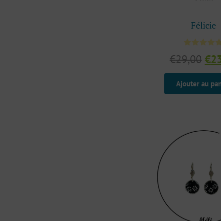
Félicie
Le
€
29,00
€
2
pri
init
Ajouter au pan
étai
€29