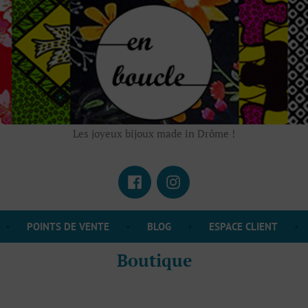
Les joyeux bijoux made in Drôme !
Facebook
Instagram
POINTS DE VENTE
BLOG
ESPACE CLIENT
Boutique