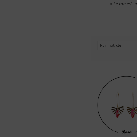
« Le
rire
est u
Par mot clé