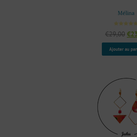
Mélina
Le
€
29,00
€
2
pri
init
Ajouter au pan
étai
€29