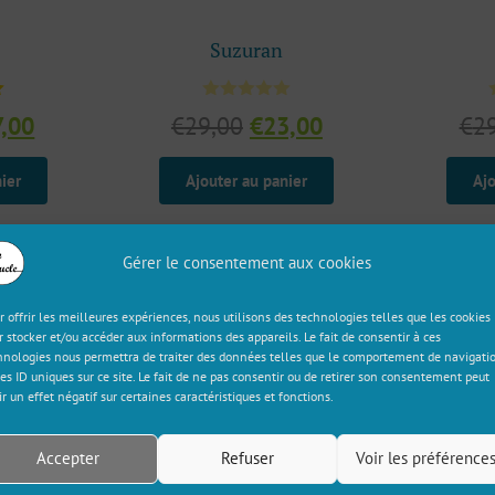
Suzuran
Le
Le
Le
7,00
€
29,00
€
23,00
€
2
x
prix
prix
prix
r
ial
actuel
initial
actuel
ier
Ajouter au panier
Ajo
t :
est :
était :
est :
,00.
€17,00.
€29,00.
€23,00.
Gérer le consentement aux cookies
r offrir les meilleures expériences, nous utilisons des technologies telles que les cookies
r stocker et/ou accéder aux informations des appareils. Le fait de consentir à ces
hnologies nous permettra de traiter des données telles que le comportement de navigati
les ID uniques sur ce site. Le fait de ne pas consentir ou de retirer son consentement peut
ir un effet négatif sur certaines caractéristiques et fonctions.
Accepter
Refuser
Voir les préférence