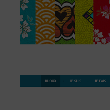
Accéder
au
contenu
BIJOUX
JE SUIS
JE FAIS