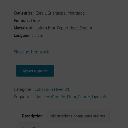
Couleur(s) :
Corail, Gris taupe, Moutarde
Finition :
Doré
Matériaux :
Laiton brut, Papier tissé, Sequin
Longueur :
5 cm
Plus que 1 en stock
Ajouter au panier
quantité
de
Alina
Catégorie :
Collection Hiver 21
Étiquettes :
Boucles d’oreille
,
Fleur
,
Goutte
,
Japonais
Description
Informations complémentaires