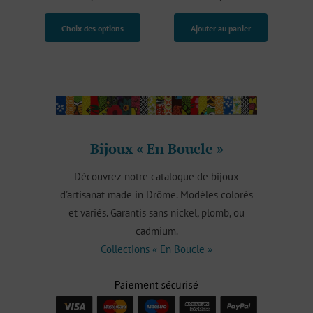
sur 5
basé sur
notation
Ce
Choix des options
Ajouter au panier
client
produit
a
plusieurs
variations.
Les
options
Bijoux « En Boucle »
peuvent
être
Découvrez notre catalogue de bijoux
choisies
d’artisanat made in Drôme. Modèles colorés
sur
et variés. Garantis sans nickel, plomb, ou
la
cadmium.
page
Collections « En Boucle »
du
produit