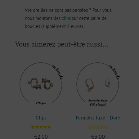
Vos oreilles ne sont pas percées ? Pour vous,
nous montons
des clips
sur cette paire de
boucles (supplément 2 euros) !
Vous aimerez peut-être aussi…
Clips
Fermoirs luxe – Doré
1
Noté
€
2,00
€
3,00
5.00