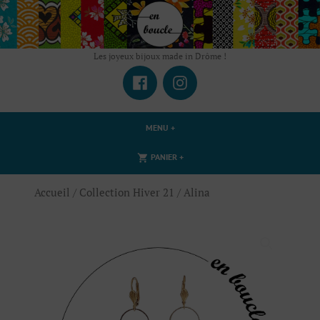
Accéder
au
contenu
Les joyeux bijoux made in Drôme !
Facebook
Instagram
MENU
+
DÉPLIÉ
RÉDUIT
DÉPLIÉ
RÉDUIT
PANIER
+
Accueil
/
Collection Hiver 21
/ Alina