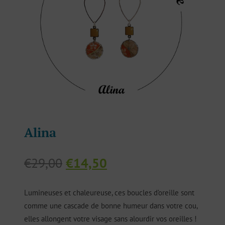
Alina
Le
Le
€
29,00
€
14,50
prix
prix
initial
actuel
Lumineuses et chaleureuse, ces boucles d’oreille sont
était :
est :
comme une cascade de bonne humeur dans votre cou,
€29,00.
€14,50.
elles allongent votre visage sans alourdir vos oreilles !