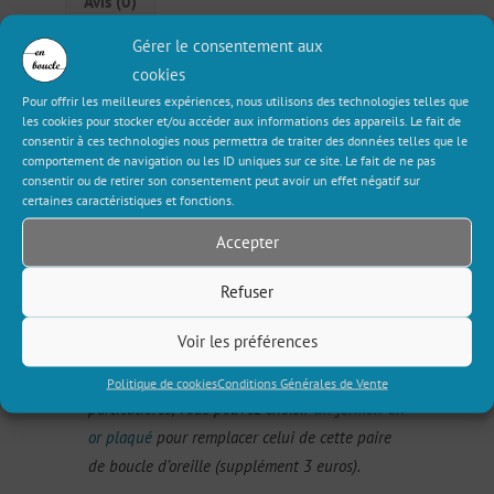
Avis (0)
Gérer le consentement aux
Description
cookies
Pour offrir les meilleures expériences, nous utilisons des technologies telles que
les cookies pour stocker et/ou accéder aux informations des appareils. Le fait de
Cette longue paire de boucles d’oreille toute
consentir à ces technologies nous permettra de traiter des données telles que le
comportement de navigation ou les ID uniques sur ce site. Le fait de ne pas
en transparence et légèreté allie des
consentir ou de retirer son consentement peut avoir un effet négatif sur
couleurs chaudes et lumineuses ! On adore
certaines caractéristiques et fonctions.
son côté bohème super fondant !
Accepter
Tous nos produits sont garantis sans plomb,
Refuser
sans nickel et sans cadmium.
Voir les préférences
Toutefois, si vous avez des allergies
Politique de cookies
Conditions Générales de Vente
particulières, vous pouvez choisir
un fermoir en
or plaqué
pour remplacer celui de cette paire
de boucle d’oreille (supplément 3 euros).