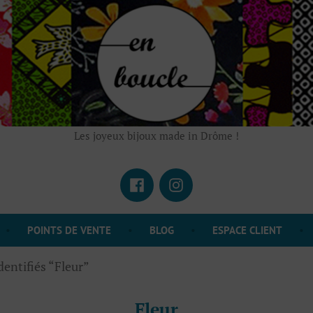
Les joyeux bijoux made in Drôme !
Facebook
Instagram
POINTS DE VENTE
BLOG
ESPACE CLIENT
dentifiés “Fleur”
Fleur