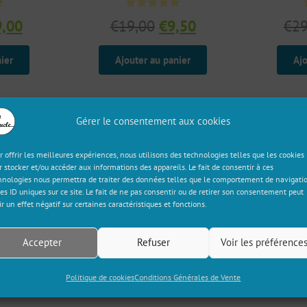
Le
Le
Le
9,00
€
19,00
€
9,50
€
29
x
prix
prix
prix
r
ial
actuel
initial
actuel
ier
Ajouter au panier
Ajo
t :
est :
était :
est :
,00.
€19,00.
€19,00.
€9,50.
Gérer le consentement aux cookies
r offrir les meilleures expériences, nous utilisons des technologies telles que les cookies
r stocker et/ou accéder aux informations des appareils. Le fait de consentir à ces
hnologies nous permettra de traiter des données telles que le comportement de navigati
les ID uniques sur ce site. Le fait de ne pas consentir ou de retirer son consentement peut
ir un effet négatif sur certaines caractéristiques et fonctions.
Accepter
Refuser
Voir les préférence
Politique de cookies
Conditions Générales de Vente
Obayama
Y