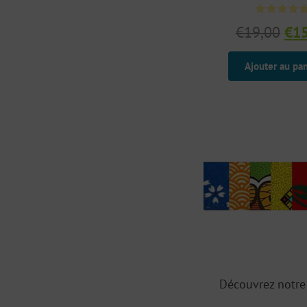
Le
€
19,00
€
1
pri
init
Ajouter au pan
étai
€19
Découvrez notre 