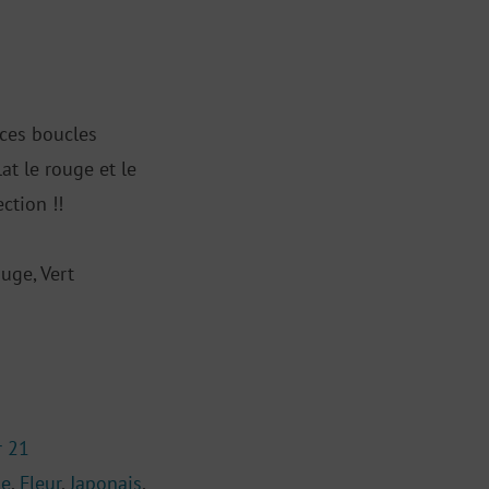
 ces boucles
lat le rouge et le
ection !!
uge, Vert
r 21
le
,
Fleur
,
Japonais
,