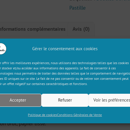
Pastille
nformations complémentaires
Avis (0)
on
Gérer le consentement aux cookies
r offrir les meilleures expériences, nous utilisons des technologies telles que les cookies
e ?! Cette superbe paire de boucles d’oreille épurée dans
r stocker et/ou accéder aux informations des appareils. Le fait de consentir à ces
hnologies nous permettra de traiter des données telles que le comportement de navigati
ar son motif festif éclatant ! Un trésor fleuri, venu – pre
les ID uniques sur ce site. Le fait de ne pas consentir ou de retirer son consentement peut
ir un effet négatif sur certaines caractéristiques et fonctions.
Accepter
Refuser
Voir les préférence
eur dorée
Politique de cookies
Conditions Générales de Vente
on brut, papier tissé.