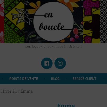
Les joyeux bijoux made in Drôme !
Facebook
Instagram
POINTS DE VENTE
BLOG
ESPACE CLIENT
 Hiver 21
/ Emma
Emma