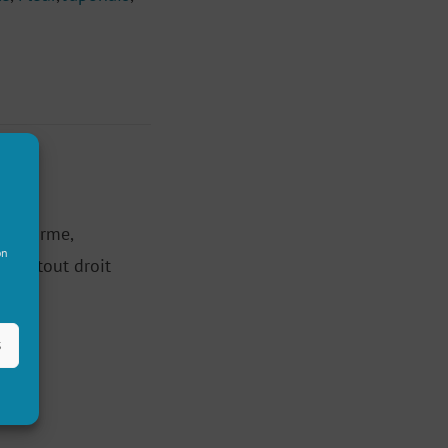
 sa forme,
on
sque tout droit
s