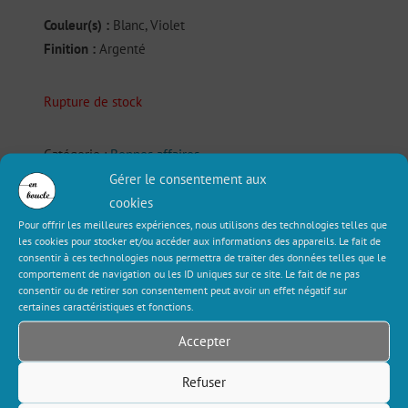
Couleur(s) :
Blanc, Violet
Finition :
Argenté
Rupture de stock
Catégorie :
Bonnes affaires
Gérer le consentement aux
Étiquettes :
Boucles d’oreille
,
Géométrique
,
Japonais
cookies
Pour offrir les meilleures expériences, nous utilisons des technologies telles que
Description
Informations complémentaires
les cookies pour stocker et/ou accéder aux informations des appareils. Le fait de
consentir à ces technologies nous permettra de traiter des données telles que le
comportement de navigation ou les ID uniques sur ce site. Le fait de ne pas
Avis (0)
consentir ou de retirer son consentement peut avoir un effet négatif sur
certaines caractéristiques et fonctions.
Description
Accepter
Refuser
Simple et belle, cette paire de boucles