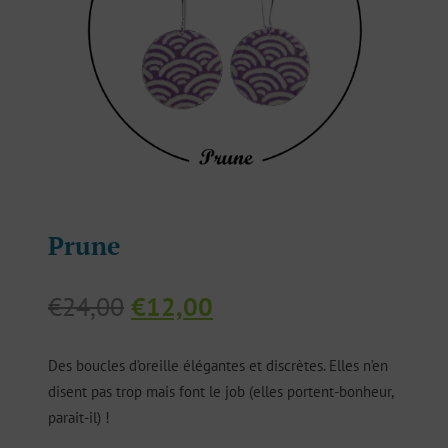
Prune
Le
Le
€
24,00
€
12,00
prix
prix
initial
actuel
Des boucles d’oreille élégantes et discrètes. Elles n’en
était :
est :
disent pas trop mais font le job (elles portent-bonheur,
€24,00.
€12,00.
parait-il) !