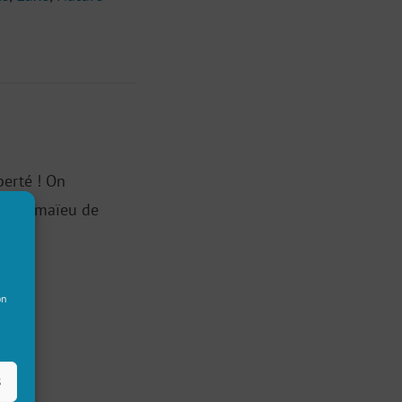
berté ! On
r un camaïeu de
on
s