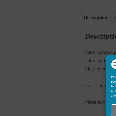
Description
I
Descripti
Cette superbe p
adore son petit
bleu léger com
Pou
pou
Fini : couleur 
tec
ou 
avo
Matériaux : Lai