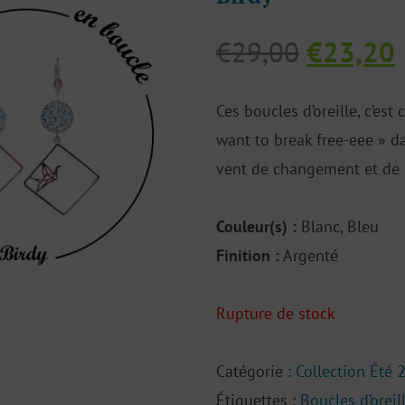
Le
€
29,00
€
23,20
prix
initial
Ces boucles d’oreille, c’est
était :
e
want to break free-eee » d
€29,00.
vent de changement et de l
Couleur(s) :
Blanc, Bleu
Finition :
Argenté
Rupture de stock
Catégorie :
Collection Été 
Étiquettes :
Boucles d’oreil