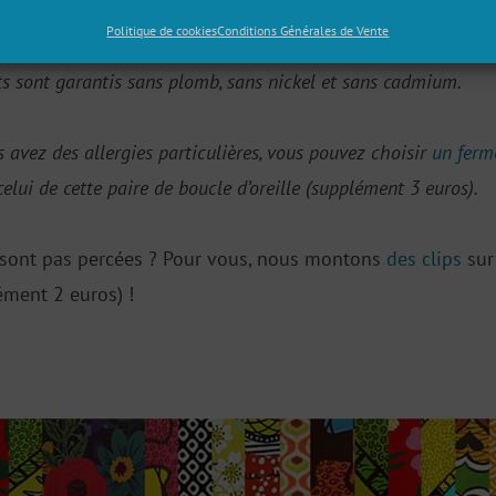
m et 5,5 cm
Politique de cookies
Conditions Générales de Vente
ts sont garantis sans plomb, sans nickel et sans cadmium.
us avez des allergies particulières, vous pouvez choisir
un ferm
elui de cette paire de boucle d’oreille (supplément 3 euros).
e sont pas percées ? Pour vous, nous montons
des clips
sur
ément 2 euros) !