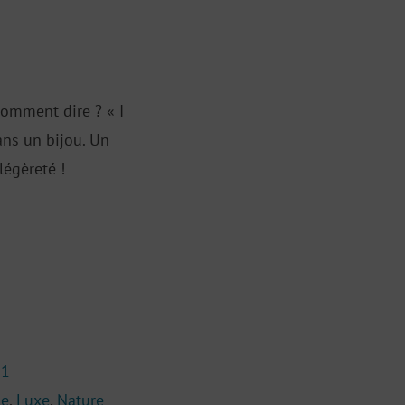
Le
prix
actuel
 comment dire ? « I
st :
ans un bijou. Un
€23,20.
égèreté !
21
le
,
Luxe
,
Nature