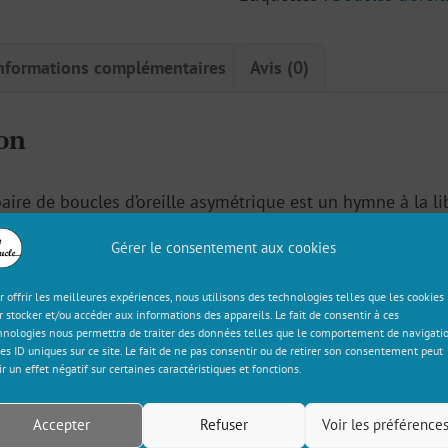
nformations complémentaires
Avis (0)
on
aire de boucles d’oreille asymétrique est un hymne à la li
 oiseau en origami et son motif d’envol, le tout porté pa
Gérer le consentement aux cookies
me un nuage. Un bijou pour être free dans son body !
r offrir les meilleures expériences, nous utilisons des technologies telles que les cookies
r stocker et/ou accéder aux informations des appareils. Le fait de consentir à ces
argenté
hnologies nous permettra de traiter des données telles que le comportement de navigati
les ID uniques sur ce site. Le fait de ne pas consentir ou de retirer son consentement peut
ir un effet négatif sur certaines caractéristiques et fonctions.
ton, papier, sequin en résine bleu marine
Accepter
Refuser
Voir les préférence