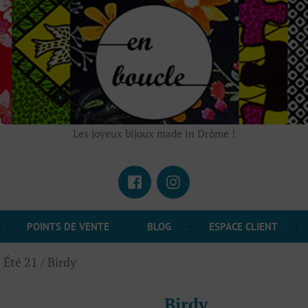
Les joyeux bijoux made in Drôme !
Facebook
Instagram
POINTS DE VENTE
BLOG
ESPACE CLIENT
 Été 21
/ Birdy
Birdy