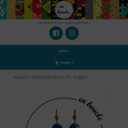
Accéder
au
contenu
Les joyeux bijoux made in Drôme !
Facebook
Instagram
MENU
+
DÉPLIÉ
RÉDUIT
DÉPLIÉ
RÉDUIT
PANIER
+
Accueil
/
Collection Hiver 22
/ Angèle