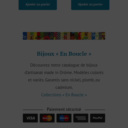
initial
actuel
initial
actuel
notations
Ajouter au panier
Ajouter au panier
client
était :
est :
était :
est :
€29,00.
€14,50.
€29,00.
€14,50.
Bijoux « En Boucle »
Découvrez notre catalogue de bijoux
d’artisanat made in Drôme. Modèles colorés
et variés. Garantis sans nickel, plomb, ou
cadmium.
Collections « En Boucle »