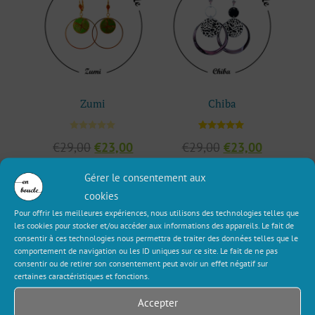
Zumi
Chiba
1
Noté
Le
Le
Le
Le
€
29,00
€
23,00
€
29,00
€
23,00
5.00
sur 5
prix
prix
prix
prix
basé sur
initial
actuel
initial
actuel
notation
Gérer le consentement aux
Ajouter au panier
Ajouter au panier
client
était :
est :
était :
est :
cookies
€29,00.
€23,00.
€29,00.
€23,00.
Pour offrir les meilleures expériences, nous utilisons des technologies telles que
les cookies pour stocker et/ou accéder aux informations des appareils. Le fait de
consentir à ces technologies nous permettra de traiter des données telles que le
comportement de navigation ou les ID uniques sur ce site. Le fait de ne pas
consentir ou de retirer son consentement peut avoir un effet négatif sur
certaines caractéristiques et fonctions.
Accepter