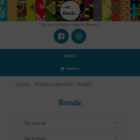
Accéder
au
contenu
Les joyeux bijoux made in Drôme !
Facebook
Instagram
MENU
+
DÉPLIÉ
RÉDUIT
DÉPLIÉ
RÉDUIT
PANIER
+
Accueil
/ Produits identifiés “Ronde”
Ronde
Par mot clé
Par finition