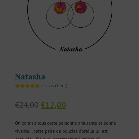
Natasha
(
1
avis client)
Noté
1
5.00
sur 5
Le
Le
basé sur
€
24,00
€
12,00
notation
prix
prix
client
initial
actuel
On connait tous cette personne amusante et bonne
était :
est :
vivante… cette paire de boucles d’oreille lui est