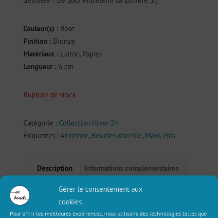
€24,00.
€12,00.
destinée ! De quoi entretenir sa lumière ;o)
Couleur(s) :
Rose
Finition :
Bronze
Matériaux :
Laiton, Papier
Longueur :
6 cm
Rupture de stock
Catégorie :
Collection Hiver 24
Étiquettes :
Aérienne
,
Boucles d’oreille
,
Maxi
,
Pois
Description
Informations complémentaires
Gérer le consentement aux
Avis (1)
cookies
Pour offrir les meilleures expériences, nous utilisons des technologies telles que