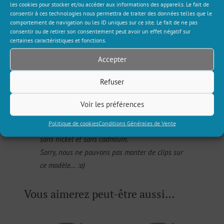
Description
les cookies pour stocker et/ou accéder aux informations des appareils. Le fait de
consentir à ces technologies nous permettra de traiter des données telles que le
comportement de navigation ou les ID uniques sur ce site. Le fait de ne pas
consentir ou de retirer son consentement peut avoir un effet négatif sur
Eclatantes ! Cette paire de boucles d’oreille
certaines caractéristiques et fonctions.
est destinée aux personnes qui savent
installer cette bulle de joie et de bonne
Accepter
humeur autour d’elle. On adore le motif
Refuser
abstrait ultra coloré et la simplicité de cette
paire de créoles fofolles !
Voir les préférences
Politique de cookies
Conditions Générales de Vente
Tous nos produits sont garantis sans plomb,
sans nickel et sans cadmium.
Sorry, nous ne pouvons pas monter de clips sur
ce modèle… :o)
Vous aimerez peut-être aussi…