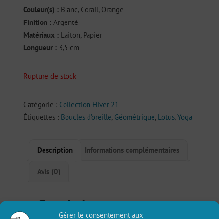
Couleur(s) :
Blanc, Corail, Orange
Finition :
Argenté
Matériaux :
Laiton, Papier
Longueur :
3,5 cm
Rupture de stock
Catégorie :
Collection Hiver 21
Étiquettes :
Boucles d’oreille
,
Géométrique
,
Lotus
,
Yoga
Description
Informations complémentaires
Avis (0)
Description
Gérer le consentement aux