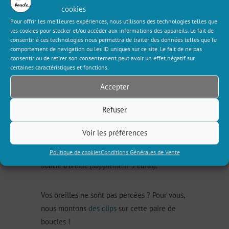
cookies
Cette gracieuse paire de boucles d’oreille,
Pour offrir les meilleures expériences, nous utilisons des technologies telles que
très équilibrée, vous tire vers haut. On adore
les cookies pour stocker et/ou accéder aux informations des appareils. Le fait de
ses motifs en forme de flèches et sa couleur
consentir à ces technologies nous permettra de traiter des données telles que le
comportement de navigation ou les ID uniques sur ce site. Le fait de ne pas
vitaminée !
consentir ou de retirer son consentement peut avoir un effet négatif sur
certaines caractéristiques et fonctions.
Tous nos produits sont garantis sans plomb,
Accepter
sans nickel et sans cadmium.
Refuser
Toutefois, si vous avez des allergies
Voir les préférences
particulières, vous pouvez choisir
un fermoir en
argent
pour remplacer celui de cette paire de
Politique de cookies
Conditions Générales de Vente
boucle d’oreille (supplément 3 euros).
Vos oreilles ne sont pas percées ? Pour vous,
nous montons
des clips
sur cette paire de
boucles !